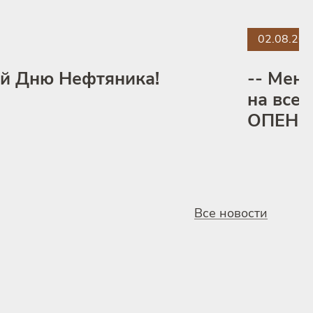
02.08.20
ый Дню Нефтяника!
-- Мен
на все
ОПЕН —
Все новости