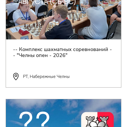
АВГУСТА (СБ-ВС)
-- Комплекс шахматных соревнований -
- "Челны опен - 2026"
РТ, Набережные Челны
??