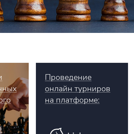
и
Проведение
чных
онлайн турниров
ого
на платформе: