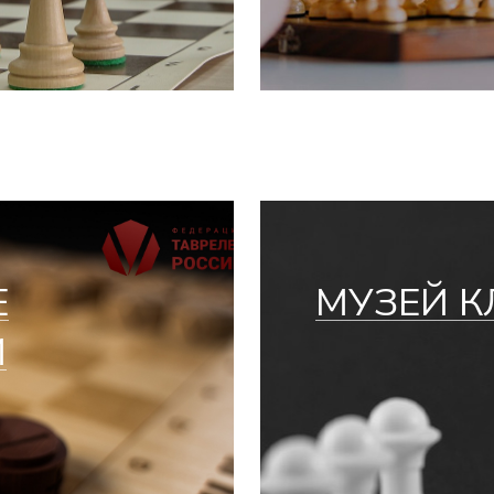
Е
МУЗЕЙ К
И