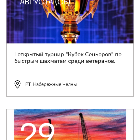
АВГУСТА (СБ)
I открытый турнир "Кубок Сеньоров" по
быстрым шахматам среди ветеранов.
РТ, Набережные Челны
29