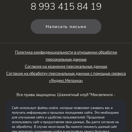
8 993 415 84 19
Написать письмо
Политика конфиденциальности в отношении обработки
персональных данных
Согласие на хранение персональных данных
Согласие на обработку персональных данных с помощью сервиса
«Яндекс.Метрика»
Все права защищены. Шахматный клуб "Мензелинск -
Территория Шахмат"
Сайт использует файлы cookie, которые позволяют узнавать вас и
Шагалиев Азат Тимерханович / ИНН 165019130236
получать информацию о прошлых посещениях сайта. Это необходимо
для улучшения сайта и удобства пользователей. Продолжая
использовать сайт и предоставляя свои данные, Вы даете согласие на
Создание сайта
их обработку. В случае несогласия Вы можете покинуть данный сайт
Интернет-студия LELI
или запретить сохранение cookie в настройках своего браузера.