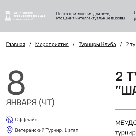
Центр притяжения для всех,
кто ценит интеллектуальные вызовы
Главная
/
Мероприятия
/
Турниры Клуба
/
2 ту
8
2 
"Ш
ЯНВАРЯ (ЧТ)
Оффлайн
МБУДО
Ветеранский Турнир, 1 этап
турнир