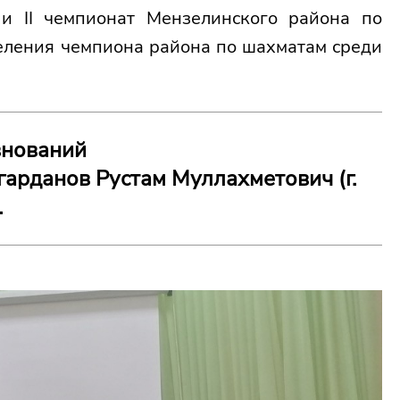
и II чемпионат Мензелинского района по
ления чемпиона района по шахматам среди
внований
арданов Рустам Муллахметович (г.
.