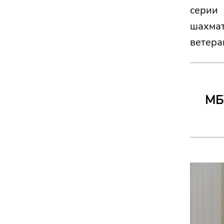
серии
шахмат
ветера
МБУ