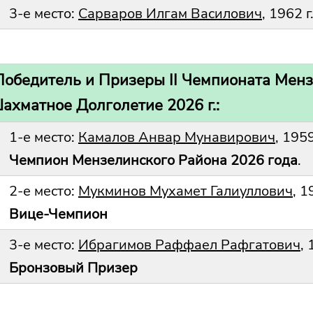
3-е место:
Сарваров Илгам Василович
, 1962 г
Победитель и Призеры II Чемпионата Менз
ахматное Долголетие 2026 г.:
1-е место:
Камалов Анвар Мунавирович
, 195
Чемпион Мензелинского Района 2026 года
.
2-е место:
Мукминов Мухамет Галиуллович
, 1
Вице-Чемпион
3-е место:
Ибрагимов Раффаел Рафгатович
,
Бронзовый Призер