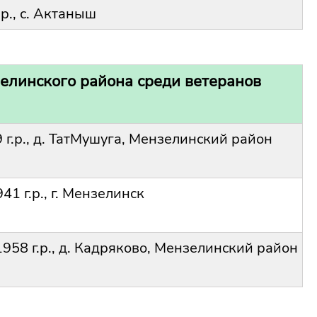
.р., с. Актаныш
елинского района среди ветеранов
9 г.р., д. ТатМушуга, Мензелинский район
941 г.р., г. Мензелинск
 1958 г.р., д. Кадряково, Мензелинский район