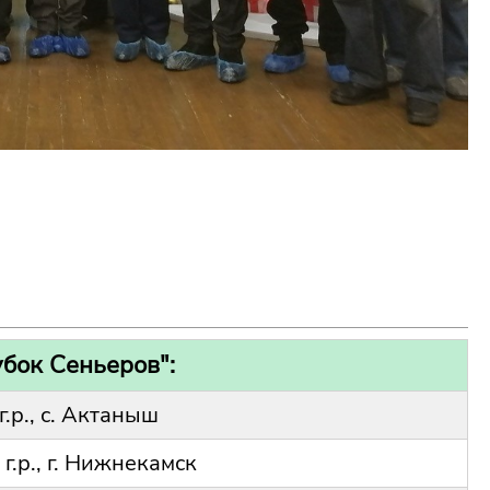
убок Сеньеров":
г.р., с. Актаныш
 г.р., г. Нижнекамск