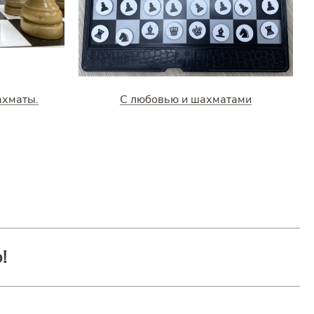
ахматы.
С любовью и шахматами
!