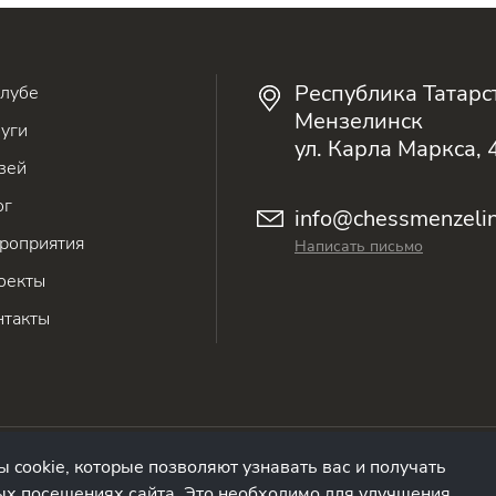
Республика Татарс
клубе
Мензелинск
луги
ул. Карла Маркса, 
зей
ог
info@chessmenzelin
роприятия
Написать письмо
оекты
нтакты
рсональных данных
 cookie, которые позволяют узнавать вас и получать
х посещениях сайта. Это необходимо для улучшения